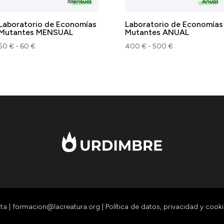
Laboratorio de Economías
Laboratorio de Economías
Mutantes MENSUAL
Mutantes ANUAL
Rango
Rango
50
€
-
60
€
400
€
-
500
€
de
de
precios:
precios:
desde
desde
50 €
400 €
hasta
hasta
60 €
500 €
sta
|
formacion@lacreatura.org
|
Política de datos, privacidad y cook