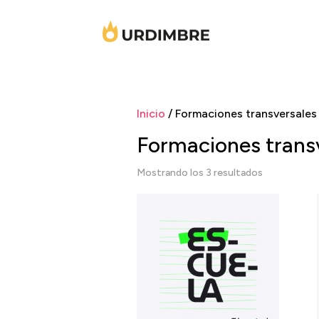
Inicio
/ Formaciones transversales
Formaciones trans
Ordenado
Mostrando los 3 resultados
por
los
últimos