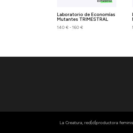
Laboratorio de Economías
Mutantes TRIMESTRAL
Rango
140
€
-
160
€
de
precios:
desde
140 €
hasta
160 €
La Creatura, red[d]productora femini