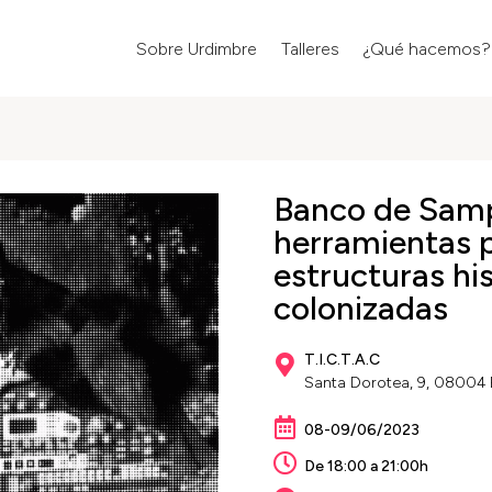
Sobre Urdimbre
Talleres
¿Qué hacemos?
Banco de Samp
herramientas 
estructuras hi
colonizadas
T.I.C.T.A.C

Santa Dorotea, 9, 08004 

08-09/06/2023

De 18:00 a 21:00h