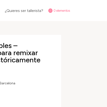
¿Quieres ser tallerista?
0 elementos
les –
para remixar
stóricamente
Barcelona