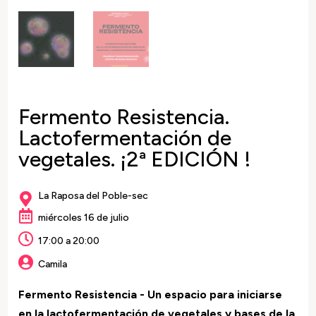
Fermento Resistencia.
Lactofermentación de
vegetales. ¡2ª EDICIÓN !
La Raposa del Poble-sec


miércoles 16 de julio

17:00 a 20:00

Camila
Fermento Resistencia - Un espacio para iniciarse
en la lactofermentación de vegetales y bases de la